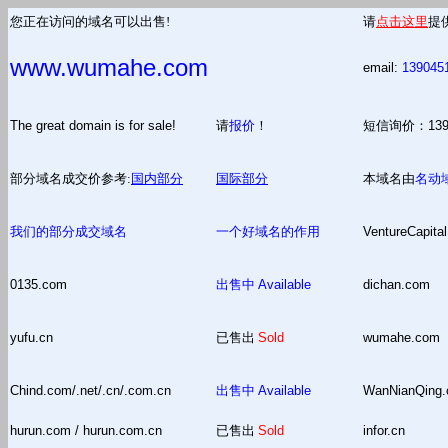
您正在访问的域名可以出售!
请
点击这里
提
www.wumahe.com
email:
139045
The great domain is for sale!
请
报价
！
短信询价：13
部分域名成交价参考:
国内部分
国际部分
本域名由
名动
我们的部分成交域名
一个好域名的作用
VentureCapital
0135.com
出售中
Available
dichan.com
yufu.cn
已售出
Sold
wumahe.com
Chind.com/.net/.cn/.com.cn
出售中
Available
WanNianQing
hurun.com / hurun.com.cn
已售出
Sold
infor.cn