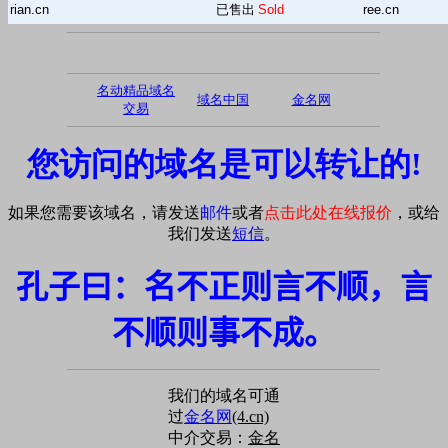
rian.cn
已售出
Sold
ree.cn
名动精品域名
域名中国
金名网
交易
您访问的域名是可以转让的!
如果您需要该域名，请发送
邮件
或者
点击此处在线报价
，或给
我们发送
短信
。
孔子曰：名不正则言不顺，言
不顺则事不成。
我们的域名可通
过
金名网
(4.cn)
中介交易：
金名